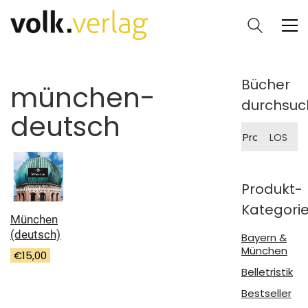
Bücher
münchen-
durchsuc
deutsch
Suche
LOS
nach:
Produkt-
Kategori
München
(deutsch)
Bayern &
München
€
15,00
Belletristik
Bestseller