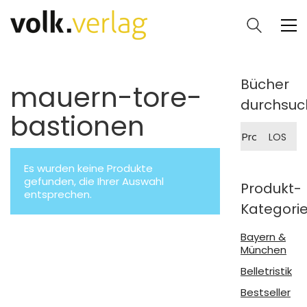
Bücher
mauern-tore-
durchsuc
bastionen
Suche
LOS
nach:
Es wurden keine Produkte
gefunden, die Ihrer Auswahl
Produkt-
entsprechen.
Kategori
Bayern &
München
Belletristik
Bestseller