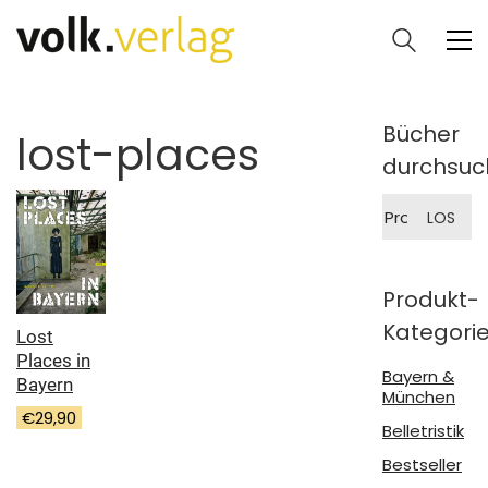
Bücher
lost-places
durchsuc
Suche
LOS
nach:
Produkt-
Kategori
Lost
Places in
Bayern &
Bayern
München
€
29,90
Belletristik
Bestseller