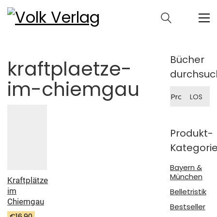
Bücher
kraftplaetze-
durchsuc
im-chiemgau
Suche
LOS
nach:
Produkt-
Kategori
Bayern &
München
Kraftplätze
im
Belletristik
Chiemgau
Bestseller
€
16,90