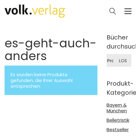
Bücher
es-geht-auch-
durchsuc
anders
Suche
LOS
nach:
Es wurden keine Produkte
gefunden, die Ihrer Auswahl
Produkt-
entsprechen.
Kategori
Bayern &
München
Belletristik
Bestseller