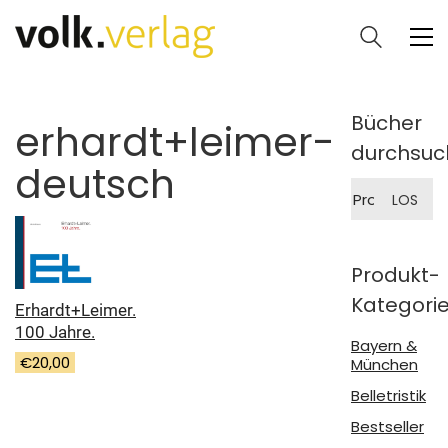
Bücher
erhardt+leimer-
durchsuc
deutsch
Suche
LOS
nach:
Produkt-
Kategori
Erhardt+Leimer.
100 Jahre.
Bayern &
€
20,00
München
Belletristik
Bestseller