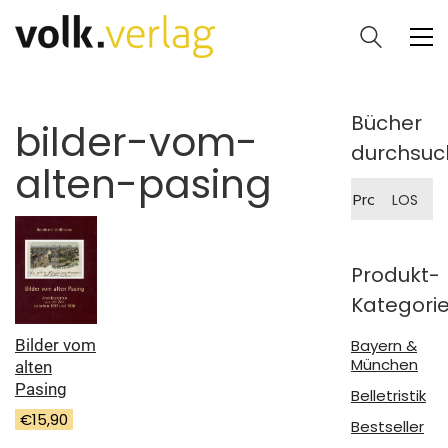
Bücher
bilder-vom-
durchsuc
alten-pasing
Suche
LOS
nach:
Produkt-
Kategori
Bilder vom
Bayern &
München
alten
Pasing
Belletristik
€
15,90
Bestseller