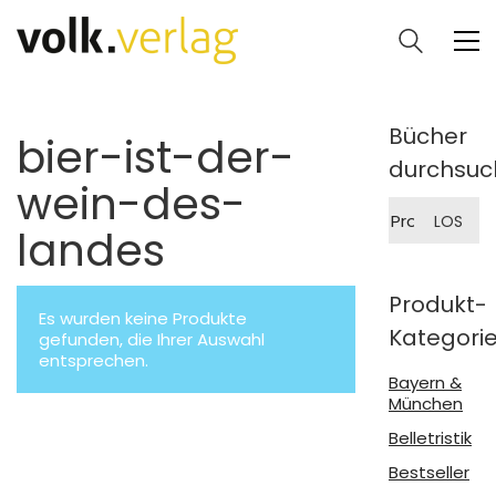
Bücher
bier-ist-der-
durchsuc
wein-des-
Suche
LOS
nach:
landes
Produkt-
Es wurden keine Produkte
Kategori
gefunden, die Ihrer Auswahl
entsprechen.
Bayern &
München
Belletristik
Bestseller