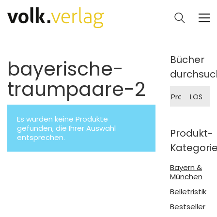
Bücher
bayerische-
durchsuc
traumpaare-2
Suche
LOS
nach:
Es wurden keine Produkte
gefunden, die Ihrer Auswahl
Produkt-
entsprechen.
Kategori
Bayern &
München
Belletristik
Bestseller