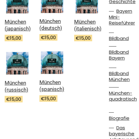
Geschichte
Bayern
Mini-
München
München
München
Reiseführer
(deutsch)
(japanisch)
(italienisch)
€
15,00
€
15,00
€
15,00
Bildband
Bildband
Bayern
Bildband
München
München
München
(spanisch)
(russisch)
München-
€
15,00
quadratisch
€
15,00
Biografie
Das
bayerische