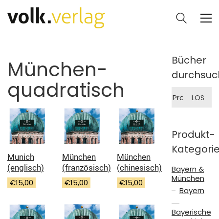
Bücher
München-
durchsuc
quadratisch
Suche
LOS
nach:
Produkt-
Kategori
Munich
München
München
(englisch)
(französisch)
(chinesisch)
Bayern &
München
€
15,00
€
15,00
€
15,00
Bayern
Bayerische