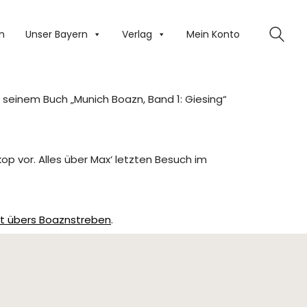
n
Unser Bayern
Verlag
Mein Konto
s seinem Buch „Munich Boazn, Band 1: Giesing“
op vor. Alles über Max‘ letzten Besuch im
ht übers Boaznstreben
.